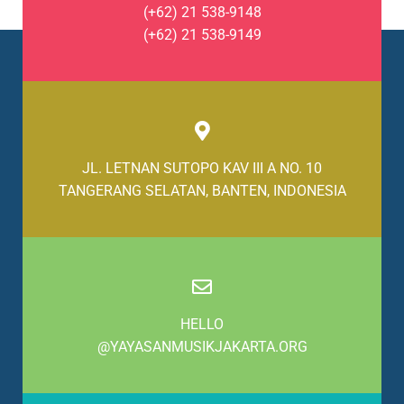
(+62) 21 538-9148
(+62) 21 538-9149
JL. LETNAN SUTOPO KAV III A NO. 10
TANGERANG SELATAN, BANTEN, INDONESIA
HELLO
@YAYASANMUSIKJAKARTA.ORG