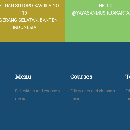
LETNAN SUTOPO KAV III A NO.
HELLO
10
@YAYASANMUSIKJAKARTA
GERANG SELATAN, BANTEN,
INDONESIA
Menu
Courses
T
Edit widget and choose a
Edit widget and choose a
Ed
menu
menu
m