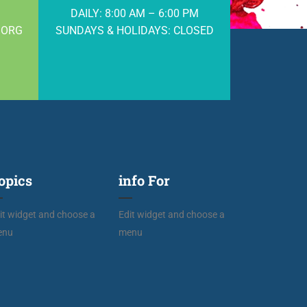
DAILY: 8:00 AM – 6:00 PM
.ORG
SUNDAYS & HOLIDAYS: CLOSED
opics
info For
it widget and choose a
Edit widget and choose a
enu
menu