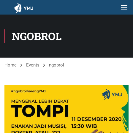
NGOBROL
Home
Events
ngobrol