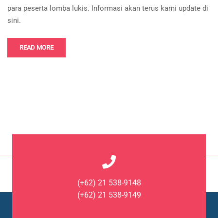
para peserta lomba lukis. Informasi akan terus kami update di
sini.
READ MORE
(+62) 21 538-9148
(+62) 21 538-9149